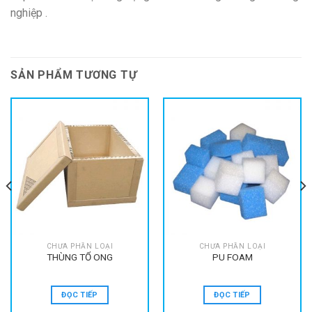
nghiệp .
SẢN PHẨM TƯƠNG TỰ
CHƯA PHẦN LOẠI
CHƯA PHẦN LOẠI
THÙNG TỔ ONG
PU FOAM
ĐỌC TIẾP
ĐỌC TIẾP